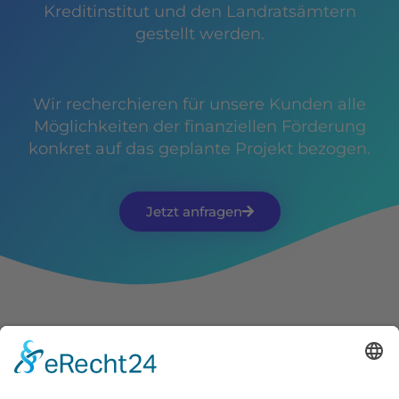
Kreditinstitut und den Landratsämtern
gestellt werden.
Wir recherchieren für unsere Kunden alle
Möglichkeiten der finanziellen Förderung
konkret auf das geplante Projekt bezogen.
Jetzt anfragen
HARRY
BAD & HEIZUNG